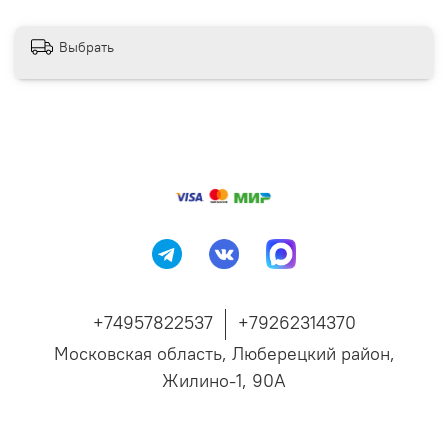
•
Толщина стенок 5 мм обеспечивает повышенную
долговечность
•
Нанесена разметка для удобного монтажа смесителя и
Выбрать
дозатора жидкого мыла
•
Комплектуется крепежом для настенной установки и
итальянским сифоном с функцией перелива
Сфера применения:
прачечные, гаражи, садовые участки, санузлы,
подсобные и технические помещения, беседки, летние
кухни, производственные зоны.
Примечания:
•
Продукция соответствует европейским стандартам
качества
•
В комплектацию не входят: смеситель и дозатор для
+74957822537
+79262314370
жидкого мыла!
Московская область, Люберецкий район,
Жилино-1, 90А